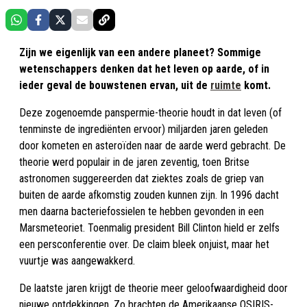
Zijn we eigenlijk van een andere planeet? Sommige
wetenschappers denken dat het leven op aarde, of in
ieder geval de bouwstenen ervan, uit de
ruimte
komt.
Deze zogenoemde panspermie-theorie houdt in dat leven (of
tenminste de ingrediënten ervoor) miljarden jaren geleden
door kometen en asteroïden naar de aarde werd gebracht. De
theorie werd populair in de jaren zeventig, toen Britse
astronomen suggereerden dat ziektes zoals de griep van
buiten de aarde afkomstig zouden kunnen zijn. In 1996 dacht
men daarna bacteriefossielen te hebben gevonden in een
Marsmeteoriet. Toenmalig president Bill Clinton hield er zelfs
een persconferentie over. De claim bleek onjuist, maar het
vuurtje was aangewakkerd.
De laatste jaren krijgt de theorie meer geloofwaardigheid door
nieuwe ontdekkingen. Zo brachten de Amerikaanse OSIRIS-