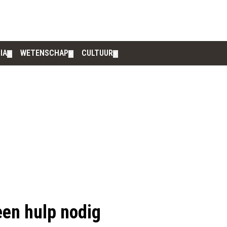
IA
WETENSCHAP
CULTUUR
▼
▼
▼
een hulp nodig