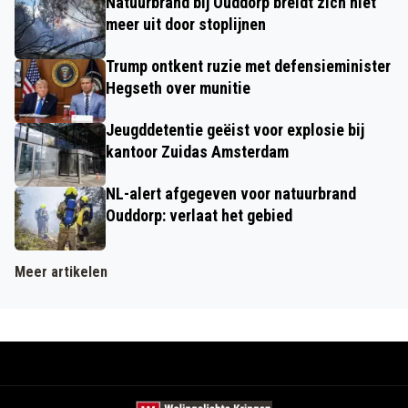
Natuurbrand bij Ouddorp breidt zich niet
meer uit door stoplijnen
Trump ontkent ruzie met defensieminister
Hegseth over munitie
Jeugddetentie geëist voor explosie bij
kantoor Zuidas Amsterdam
NL-alert afgegeven voor natuurbrand
Ouddorp: verlaat het gebied
Meer artikelen