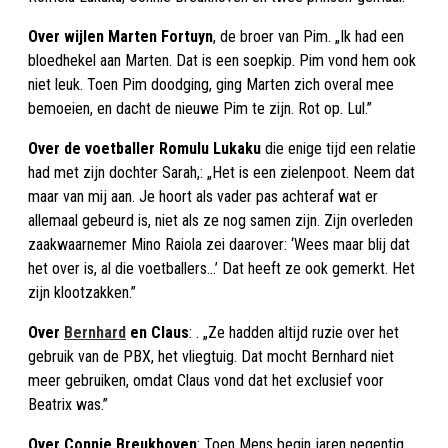
Over wijlen Marten Fortuyn
, de broer van Pim. „Ik had een
bloedhekel aan Marten. Dat is een soepkip. Pim vond hem ook
niet leuk. Toen Pim doodging, ging Marten zich overal mee
bemoeien, en dacht de nieuwe Pim te zijn. Rot op. Lul.”
Over de voetballer Romulu Lukaku
die enige tijd een relatie
had met zijn dochter Sarah,: „Het is een zielenpoot. Neem dat
maar van mij aan. Je hoort als vader pas achteraf wat er
allemaal gebeurd is, niet als ze nog samen zijn. Zijn overleden
zaakwaarnemer Mino Raiola zei daarover: ‘Wees maar blij dat
het over is, al die voetballers...’ Dat heeft ze ook gemerkt. Het
zijn klootzakken.”
Over
Bernhard
en Claus
: . „Ze hadden altijd ruzie over het
gebruik van de PBX, het vliegtuig. Dat mocht Bernhard niet
meer gebruiken, omdat Claus vond dat het exclusief voor
Beatrix was.”
Over Connie Breukhoven
: Toen Mens begin jaren negentig