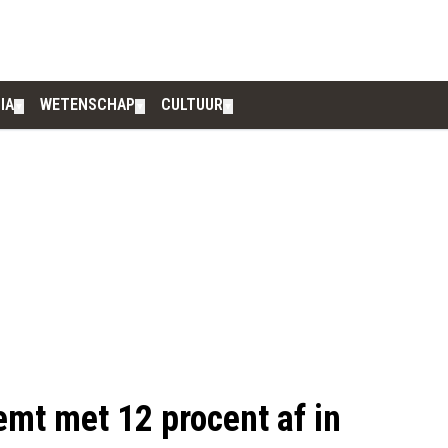
IA
WETENSCHAP
CULTUUR
▼
▼
▼
emt met 12 procent af in