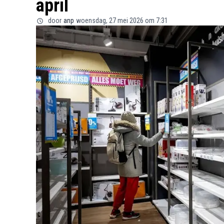
april
door
anp
woensdag, 27 mei 2026 om 7:31