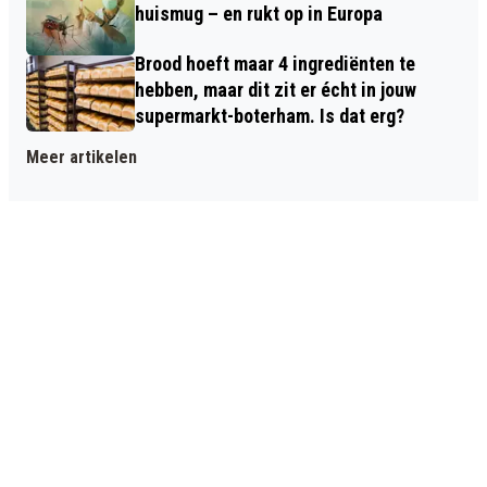
huismug – en rukt op in Europa
Brood hoeft maar 4 ingrediënten te
hebben, maar dit zit er écht in jouw
supermarkt-boterham. Is dat erg?
Meer artikelen