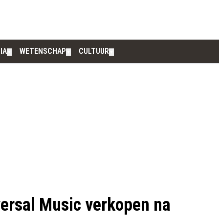
IA
WETENSCHAP
CULTUUR
▼
▼
▼
versal Music verkopen na