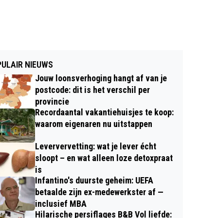
ULAIR NIEUWS
Jouw loonsverhoging hangt af van je
postcode: dit is het verschil per
provincie
Recordaantal vakantiehuisjes te koop:
waarom eigenaren nu uitstappen
Leververvetting: wat je lever écht
sloopt – en wat alleen loze detoxpraat
is
Infantino's duurste geheim: UEFA
betaalde zijn ex-medewerkster af —
inclusief MBA
Hilarische persiflages B&B Vol liefde: