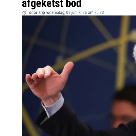
afgeketst bod
door
anp
woensdag, 03 juni 2026 om 20:33