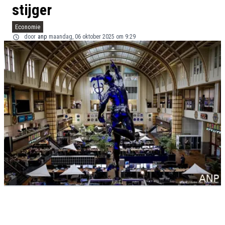
stijger
Economie
door
anp
maandag, 06 oktober 2025 om 9:29