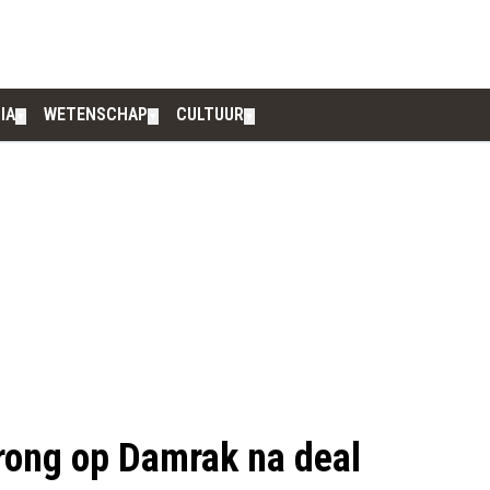
IA
WETENSCHAP
CULTUUR
▼
▼
▼
rong op Damrak na deal