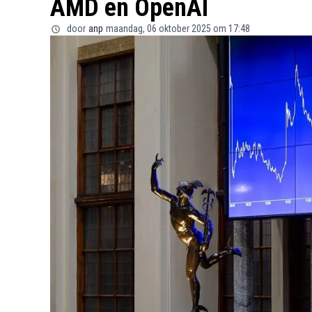
AMD en OpenAI
door
anp
maandag, 06 oktober 2025 om 17:48