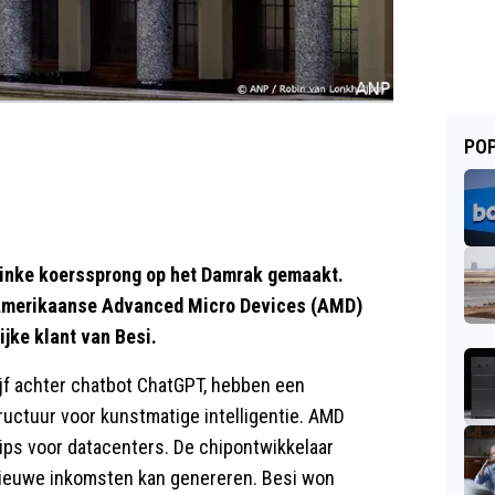
POP
inke koerssprong op het Damrak gemaakt.
et Amerikaanse Advanced Micro Devices (AMD)
jke klant van Besi.
ijf achter chatbot ChatGPT, hebben een
ructuur voor kunstmatige intelligentie. AMD
ps voor datacenters. De chipontwikkelaar
n nieuwe inkomsten kan genereren. Besi won