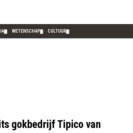
IA
WETENSCHAP
CULTUUR
▼
▼
▼
ts gokbedrijf Tipico van