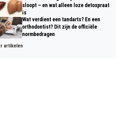
sloopt – en wat alleen loze detoxpraat
is
Wat verdient een tandarts? En een
orthodontist? Dit zijn de officiële
normbedragen
r artikelen