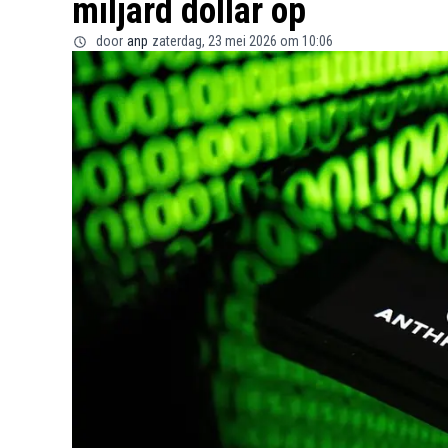
miljard dollar op
door
anp
zaterdag, 23 mei 2026 om 10:06