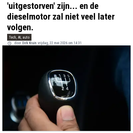
'uitgestorven' zijn... en de
dieselmotor zal niet veel later
volgen.
Tech, AI, auto
door
Dirk Kruin
vrijdag, 22 mei 2026 om 14:31