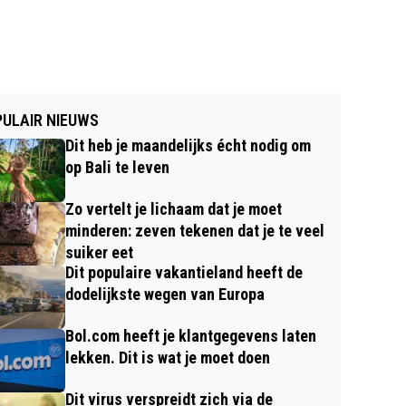
ULAIR NIEUWS
Dit heb je maandelijks écht nodig om
op Bali te leven
Zo vertelt je lichaam dat je moet
minderen: zeven tekenen dat je te veel
suiker eet
Dit populaire vakantieland heeft de
dodelijkste wegen van Europa
Bol.com heeft je klantgegevens laten
lekken. Dit is wat je moet doen
Dit virus verspreidt zich via de