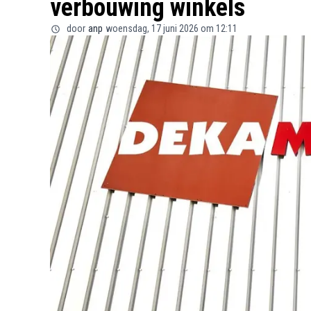
verbouwing winkels
door
anp
woensdag, 17 juni 2026 om 12:11