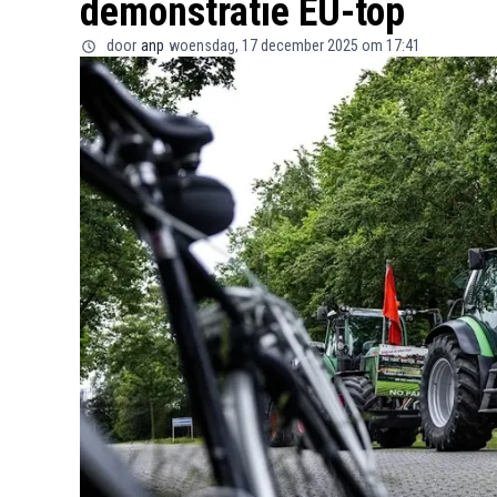
demonstratie EU-top
door
anp
woensdag, 17 december 2025 om 17:41