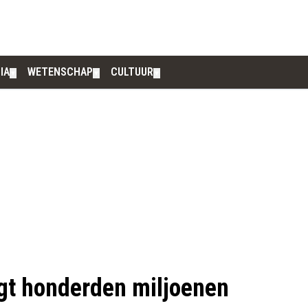
IA
WETENSCHAP
CULTUUR
▼
▼
▼
gt honderden miljoenen