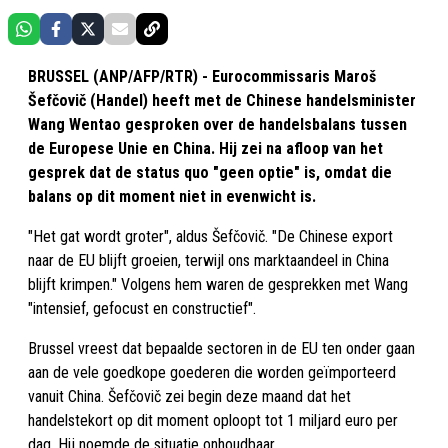
BRUSSEL (ANP/AFP/RTR) - Eurocommissaris Maroš
Šefčovič (Handel) heeft met de Chinese handelsminister
Wang Wentao gesproken over de handelsbalans tussen
de Europese Unie en China. Hij zei na afloop van het
gesprek dat de status quo "geen optie" is, omdat die
balans op dit moment niet in evenwicht is.
"Het gat wordt groter", aldus Šefčovič. "De Chinese export
naar de EU blijft groeien, terwijl ons marktaandeel in China
blijft krimpen." Volgens hem waren de gesprekken met Wang
"intensief, gefocust en constructief".
Brussel vreest dat bepaalde sectoren in de EU ten onder gaan
aan de vele goedkope goederen die worden geïmporteerd
vanuit China. Šefčovič zei begin deze maand dat het
handelstekort op dit moment oploopt tot 1 miljard euro per
dag. Hij noemde de situatie onhoudbaar.