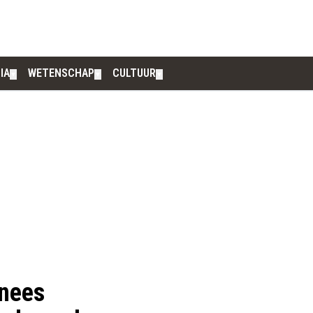
IA
WETENSCHAP
CULTUUR
▼
▼
▼
inees