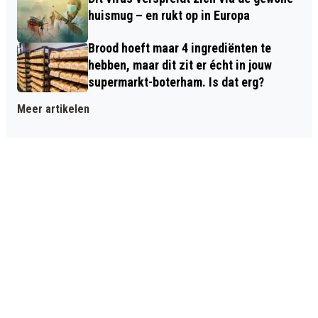
huismug – en rukt op in Europa
Brood hoeft maar 4 ingrediënten te
hebben, maar dit zit er écht in jouw
supermarkt-boterham. Is dat erg?
Meer artikelen