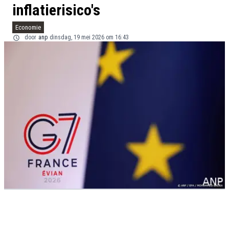
inflatierisico's
Economie
door
anp
dinsdag, 19 mei 2026 om 16:43