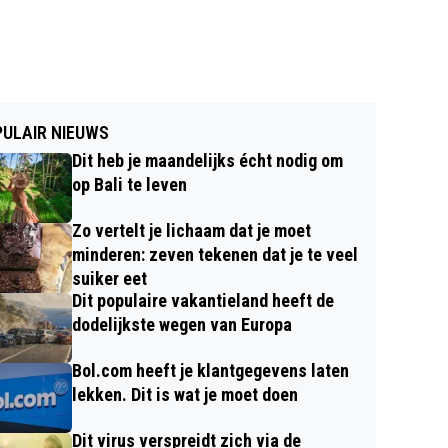
ULAIR NIEUWS
Dit heb je maandelijks écht nodig om
op Bali te leven
Zo vertelt je lichaam dat je moet
minderen: zeven tekenen dat je te veel
suiker eet
Dit populaire vakantieland heeft de
dodelijkste wegen van Europa
Bol.com heeft je klantgegevens laten
lekken. Dit is wat je moet doen
Dit virus verspreidt zich via de