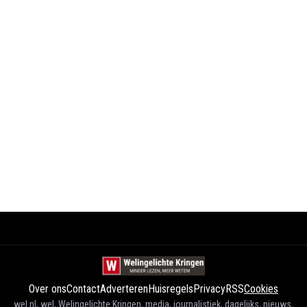
Over ons
Contact
Adverteren
Huisregels
Privacy
RSS
Cookies
wel.nl, wel, Welingelichte Kringen, media, journalistiek, dagelijks, nieuws,