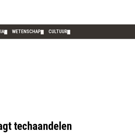
IA
WETENSCHAP
CULTUUR
▼
▼
▼
agt techaandelen