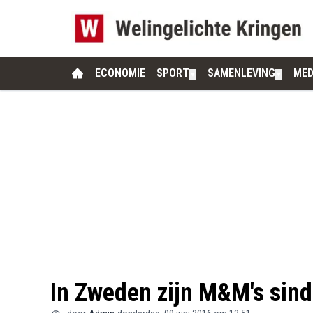
ECONOMIE
SPORT
SAMENLEVING
MED
▼
▼
In Zweden zijn M&M's sind