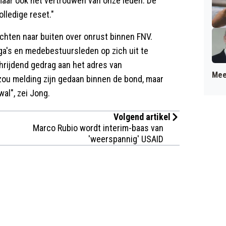
 maar ook het vertrouwen van onze leden. De
lledige reset."
chten naar buiten over onrust binnen FNV.
ega's en medebestuursleden op zich uit te
rijdend gedrag aan het adres van
Mee
ou melding zijn gedaan binnen de bond, maar
al", zei Jong.
Volgend artikel
Marco Rubio wordt interim-baas van
'weerspannig' USAID