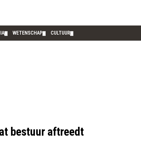
IA
WETENSCHAP
CULTUUR
▼
▼
▼
at bestuur aftreedt