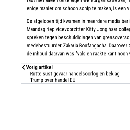
tast niet alleen onze eigen werkorganisatie aan,
enige manier om schoon schip te maken, is een vo
De afgelopen tijd kwamen in meerdere media beri
Maandag riep vicevoorzitter Kitty Jong haar coll
spreken tegen beschuldigingen van grensoversch
medebestuurder Zakaria Boufangacha. Daarover z
de inhoud daarvan was "vals en raakte kant noch w
Vorig artikel
Rutte sust gevaar handelsoorlog en beklag
Trump over handel EU