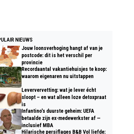
ULAIR NIEUWS
Jouw loonsverhoging hangt af van je
postcode: dit is het verschil per
provincie
Recordaantal vakantiehuisjes te koop:
waarom eigenaren nu uitstappen
Leververvetting: wat je lever écht
sloopt – en wat alleen loze detoxpraat
is
Infantino's duurste geheim: UEFA
betaalde zijn ex-medewerkster af —
inclusief MBA
Hilarische persiflages B&B Vol liefde: