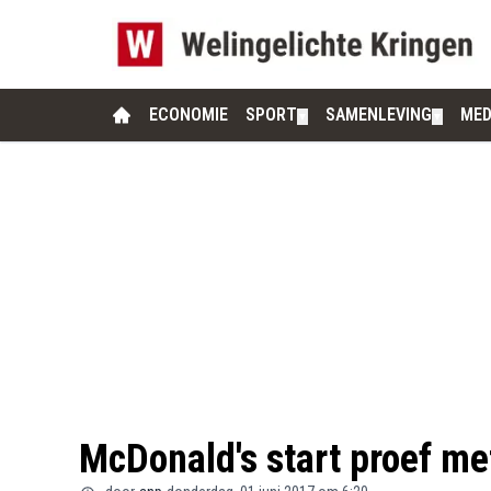
ECONOMIE
SPORT
SAMENLEVING
MED
▼
▼
McDonald's start proef me