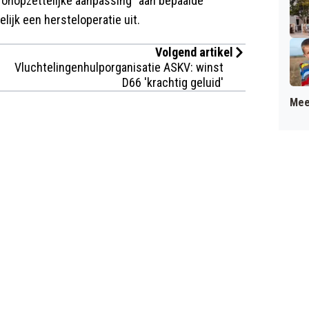
"onopzettelijke aanpassing" aan bepaalde
elijk een hersteloperatie uit.
Volgend artikel
Vluchtelingenhulporganisatie ASKV: winst
D66 'krachtig geluid'
Mee