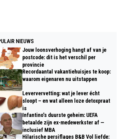
ULAIR NIEUWS
Jouw loonsverhoging hangt af van je
postcode: dit is het verschil per
provincie
Recordaantal vakantiehuisjes te koop:
waarom eigenaren nu uitstappen
Leververvetting: wat je lever écht
sloopt – en wat alleen loze detoxpraat
is
Infantino's duurste geheim: UEFA
betaalde zijn ex-medewerkster af —
inclusief MBA
Hilarische persiflages B&B Vol liefde: