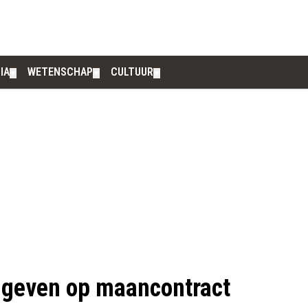
IA
WETENSCHAP
CULTUUR
▼
▼
▼
 geven op maancontract