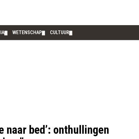
IA
WETENSCHAP
CULTUUR
▼
▼
▼
e naar bed’: onthullingen