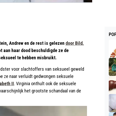
POP
tein, Andrew en de rest is gelezen
door Bild.
Tot aan haar dood beschuldigde ze de
 seksueel te hebben misbruikt.
ijdster voor slachtoffers van seksueel geweld
 hoe ze naar verluidt gedwongen seksuele
abeth II
. Virginia onthult ook de seksuele
waarschijnlijk het grootste schandaal van de