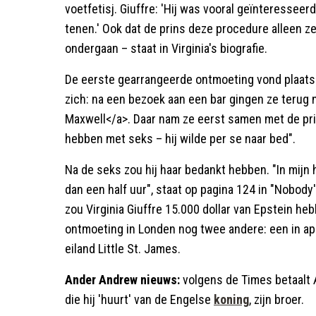
voetfetisj. Giuffre: 'Hij was vooral geïnteresseerd
tenen.' Ook dat de prins deze procedure alleen zel
ondergaan – staat in Virginia's biografie.
De eerste gearrangeerde ontmoeting vond plaats in
zich: na een bezoek aan een bar gingen ze terug 
Maxwell</a>. Daar nam ze eerst samen met de pri
hebben met seks – hij wilde per se naar bed".
Na de seks zou hij haar bedankt hebben. "In mijn
dan een half uur", staat op pagina 124 in "Nobody
zou Virginia Giuffre 15.000 dollar van Epstein h
ontmoeting in Londen nog twee andere: een in apr
eiland Little St. James.
Ander Andrew nieuws:
volgens de Times betaalt 
die hij 'huurt' van de Engelse
koning
, zijn broer.