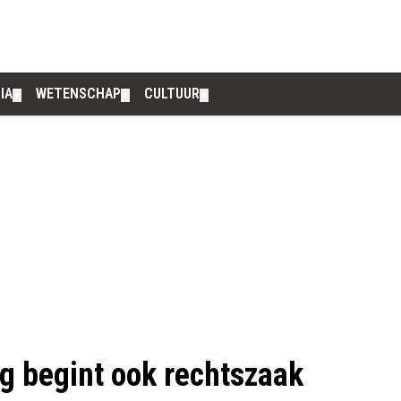
IA
WETENSCHAP
CULTUUR
▼
▼
▼
g begint ook rechtszaak