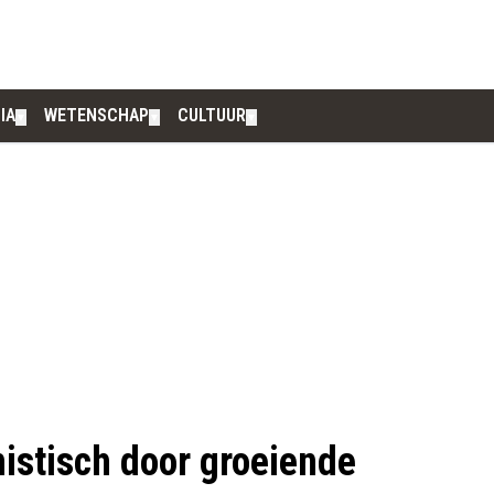
IA
WETENSCHAP
CULTUUR
▼
▼
▼
istisch door groeiende