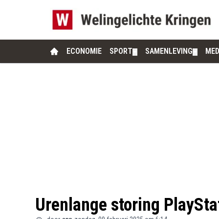
ECONOMIE
SPORT
SAMENLEVING
MED
▼
▼
Urenlange storing PlaySta