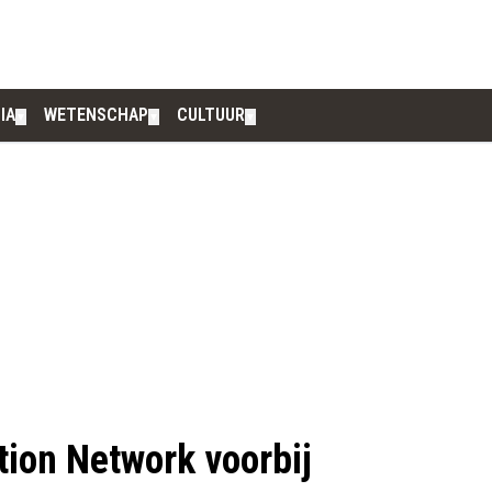
IA
WETENSCHAP
CULTUUR
▼
▼
▼
tion Network voorbij