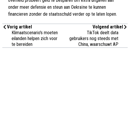
overheid probeert geld te besparen om extra uitgaven aan
onder meer defensie en steun aan Oekraïne te kunnen
financieren zonder de staatsschuld verder op te laten lopen.
Vorig artikel
Volgend artikel
Klimaatscenario's moeten
TikTok deelt data
eilanden helpen zich voor
gebruikers nog steeds met
te bereiden
China, waarschuwt AP