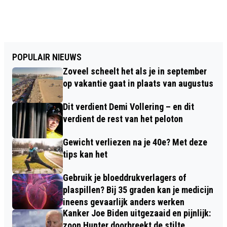
POPULAIR NIEUWS
Zoveel scheelt het als je in september
op vakantie gaat in plaats van augustus
Dit verdient Demi Vollering – en dit
verdient de rest van het peloton
Gewicht verliezen na je 40e? Met deze
tips kan het
Gebruik je bloeddrukverlagers of
plaspillen? Bij 35 graden kan je medicijn
ineens gevaarlijk anders werken
Kanker Joe Biden uitgezaaid en pijnlijk:
zoon Hunter doorbreekt de stilte