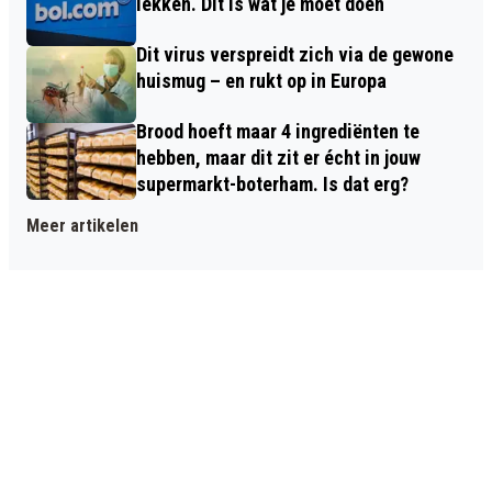
lekken. Dit is wat je moet doen
Dit virus verspreidt zich via de gewone
huismug – en rukt op in Europa
Brood hoeft maar 4 ingrediënten te
hebben, maar dit zit er écht in jouw
supermarkt-boterham. Is dat erg?
Meer artikelen