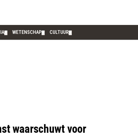
IA
WETENSCHAP
CULTUUR
▼
▼
▼
st waarschuwt voor