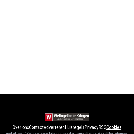
Over ons
Contact
Adverteren
Huisregels
Privacy
RSS
Cookies
wel.nl, wel, Welingelichte Kringen, media, journalistiek, dagelijks, nieuws,