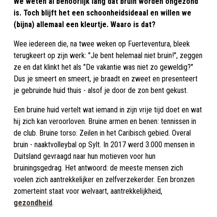
We weten al behoorlijk lang dat bruin worden ongezond
is. Toch blijft het een schoonheidsideaal en willen we
(bijna) allemaal een kleurtje. Waaro is dat?
Wee iedereen die, na twee weken op Fuerteventura, bleek
terugkeert op zijn werk: "Je bent helemaal niet bruin!", zeggen
ze en dat klinkt het als "De vakantie was niet zo geweldig?"
Dus je smeert en smeert, je braadt en zweet en presenteert
je gebruinde huid thuis - alsof je door de zon bent gekust.
Een bruine huid vertelt wat iemand in zijn vrije tijd doet en wat
hij zich kan veroorloven. Bruine armen en benen: tennissen in
de club. Bruine torso: Zeilen in het Caribisch gebied. Overal
bruin - naaktvolleybal op Sylt. In 2017 werd 3.000 mensen in
Duitsland gevraagd naar hun motieven voor hun
bruiningsgedrag. Het antwoord: de meeste mensen zich
voelen zich aantrekkelijker en zelfverzekerder. Een bronzen
zomerteint staat voor welvaart, aantrekkelijkheid,
gezondheid
.