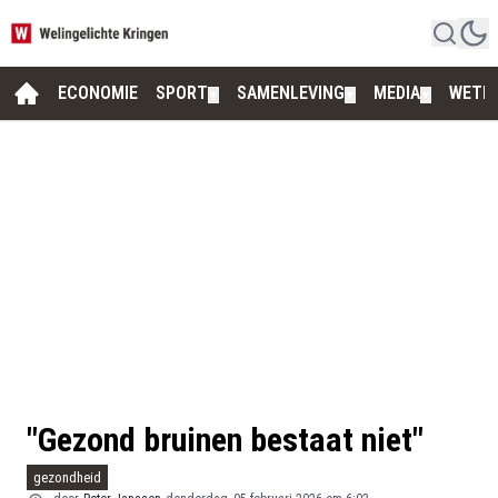
ECONOMIE
SPORT
SAMENLEVING
MEDIA
WETE
▼
▼
▼
"Gezond bruinen bestaat niet"
gezondheid