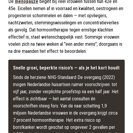
De
menopauze
begint bij veel vrouwen tussen hun 42e en
45e. Eicellen nemen af in voorraad en kwaliteit, oestrogeen en
progesteron schommelen en dalen — met opvliegers,
nachtzweten, stemmingswisselingen en concentratieverlies
als gevolg. Dat hormoontherapie tegen ernstige klachten
effectief is, staat wetenschappelijk vast. Sommige vrouwen
voelen zich na twee weken al "een ander mens"; doorgaans is
na drie maanden het effect te beoordelen.
Snelle groei, beperkte risico's — als je het kort houdt
Sinds de herziene NHG-Standaard De overgang (2022) 
mogen Nederlandse huisartsen ruimer voorschrijven: tot 
vijf jaar, zonder verplichte proefstop na een half jaar. Het 
effect is zichtbaar — het aantal consulten én 
voorschriften steeg fors. Van de naar schatting 1,9 
miljoen Nederlandse vrouwen in de overgang krijgt circa 
7 procent hormoontherapie. Het extra risico op 
borstkanker wordt geschat op ongeveer 2 gevallen per 