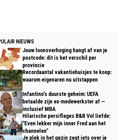
ULAIR NIEUWS
Jouw loonsverhoging hangt af van je
postcode: dit is het verschil per
provincie
Recordaantal vakantiehuisjes te koop:
waarom eigenaren nu uitstappen
Infantino's duurste geheim: UEFA
betaalde zijn ex-medewerkster af —
inclusief MBA
Hilarische persiflages B&B Vol liefde:
"Even lekker mijn inner Fred aan het
channelen"
Je plek in het gezin zegt iets over je