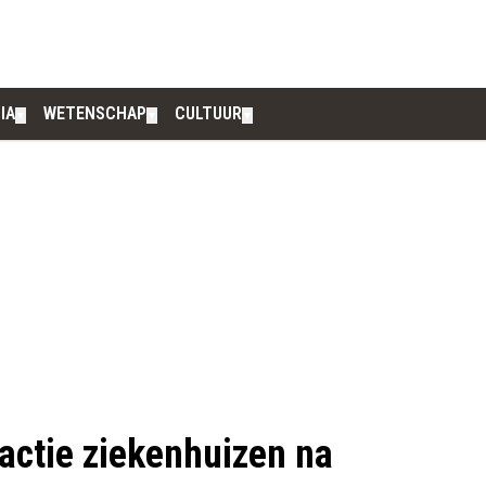
IA
WETENSCHAP
CULTUUR
▼
▼
▼
actie ziekenhuizen na