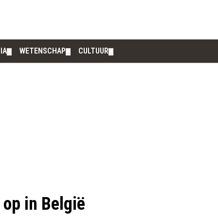
IA
WETENSCHAP
CULTUUR
▼
▼
▼
 op in België