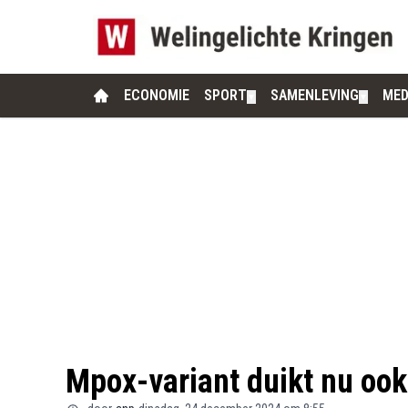
ECONOMIE
SPORT
SAMENLEVING
MED
▼
▼
Mpox-variant duikt nu ook