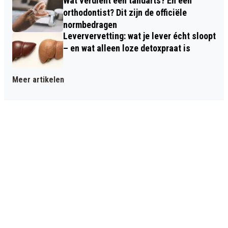
Wat verdient een tandarts? En een
orthodontist? Dit zijn de officiële
normbedragen
Leververvetting: wat je lever écht sloopt
– en wat alleen loze detoxpraat is
Meer artikelen