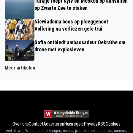
Turkije roept Kyiv en Moskou op aanvallen
op Zwarte Zee te staken
Niewiadoma boos op ploeggenoot
Vollering na verliezen gele trui
Sofia ontbiedt ambassadeur Oekraïne om
drone met explosieven
Meer artikelen
Over ons
Contact
Adverteren
Huisregels
Privacy
RSS
Cookies
wel.nl, wel, Welingelichte Kringen, media, journalistiek, dagelijks, nieuws,