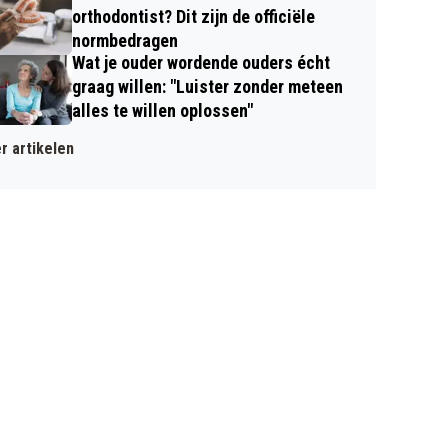
orthodontist? Dit zijn de officiële
normbedragen
Wat je ouder wordende ouders écht
graag willen: "Luister zonder meteen
alles te willen oplossen"
r artikelen