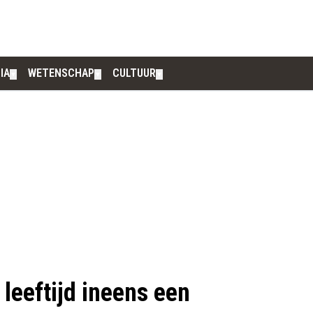
IA
WETENSCHAP
CULTUUR
▼
▼
▼
leeftijd ineens een