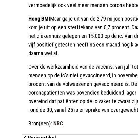
vermoedelijk ook veel meer mensen corona hebben 
Hoog BMI
Maar ga je uit van de 2,79 miljoen posi
kom je uit op een sterftekans van 0,7 procent. D
het ziekenhuis gelegen en 15.000 op de ic. Van d
vijf positief getesten heeft na een maand nog kla
daarna wel af.
Over de werkzaamheid van de vaccins: van juli t
mensen op de ic's niet gevaccineerd, in november
procent van de volwassenen gevaccineerd is. De 
coronapatiënten was bovendien beduidend lager d
overeind dat patiënten op de ic vaker te zwaar zi
rond de 30, vanaf 25 is er sprake van overgewicht
Bron(nen):
NRC
Vorig artikel