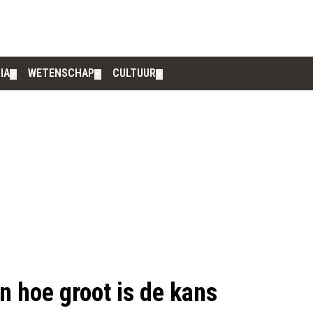
IA
WETENSCHAP
CULTUUR
▼
▼
▼
en hoe groot is de kans