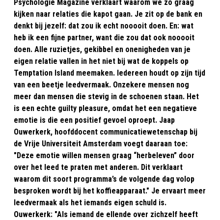
Psychologie Magazine verklaart waarom we zo graag
kijken naar relaties die kapot gaan. Je zit op de bank en
denkt bij jezelf: dat zou ik echt nooooit doen. En: wat
heb ik een fijne partner, want die zou dat ook nooooit
doen. Alle ruzietjes, gekibbel en onenigheden van je
eigen relatie vallen in het niet bij wat de koppels op
Temptation Island meemaken. Iedereen houdt op zijn tijd
van een beetje leedvermaak. Onzekere mensen nog
meer dan mensen die stevig in de schoenen staan. Het
is een echte guilty pleasure, omdat het een negatieve
emotie is die een positief gevoel oproept. Jaap
Ouwerkerk, hoofddocent communicatiewetenschap bij
de Vrije Universiteit Amsterdam voegt daaraan toe:
"Deze emotie willen mensen graag “herbeleven” door
over het leed te praten met anderen. Dit verklaart
waarom dit soort programma’s de volgende dag volop
besproken wordt bij het koffieapparaat." Je ervaart meer
leedvermaak als het iemands eigen schuld is.
Ouwerkerk: "Als iemand de ellende over zichzelf heeft