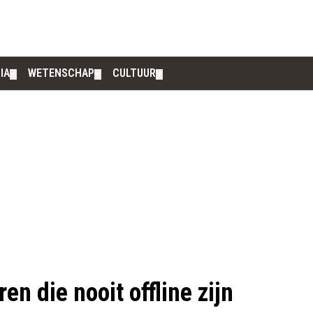
IA
WETENSCHAP
CULTUUR
▼
▼
▼
n die nooit offline zijn