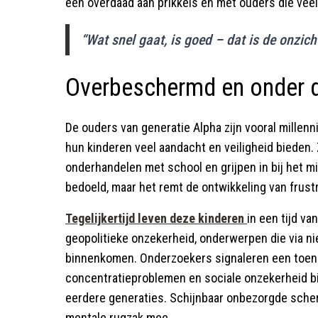
een overdaad aan prikkels én met ouders die veel
“Wat snel gaat, is goed – dat is de onzic
Overbeschermd en onder 
De ouders van generatie Alpha zijn vooral millen
hun kinderen veel aandacht en veiligheid bieden.
onderhandelen met school en grijpen in bij het m
bedoeld, maar het remt de ontwikkeling van frustr
Tegelijkertijd leven deze kinderen
in een tijd va
geopolitieke onzekerheid, onderwerpen die via n
binnenkomen. Onderzoekers signaleren een toen
concentratieproblemen en sociale onzekerheid bi
eerdere generaties. Schijnbaar onbezorgde sche
mentale rugzak mee.