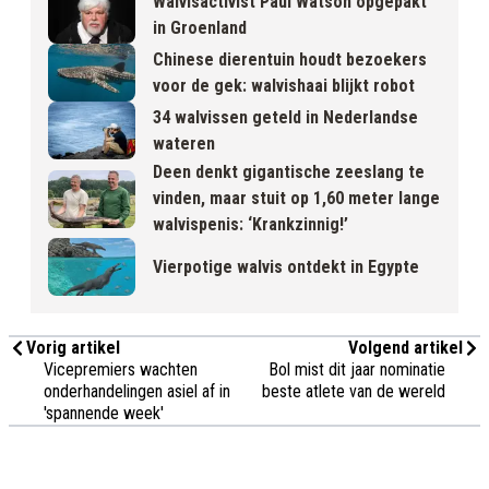
Walvisactivist Paul Watson opgepakt
in Groenland
Chinese dierentuin houdt bezoekers
voor de gek: walvishaai blijkt robot
34 walvissen geteld in Nederlandse
wateren
Deen denkt gigantische zeeslang te
vinden, maar stuit op 1,60 meter lange
walvispenis: ‘Krankzinnig!’
Vierpotige walvis ontdekt in Egypte
Vorig artikel
Volgend artikel
Vicepremiers wachten
Bol mist dit jaar nominatie
onderhandelingen asiel af in
beste atlete van de wereld
'spannende week'