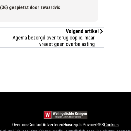
 (36) gespietst door zwaardvis
Volgend artikel
Agema bezorgd over terugloop ic, maar
vreest geen overbelasting
Over ons
Contact
Adverteren
Huisregels
Privacy
RSS
Cookies