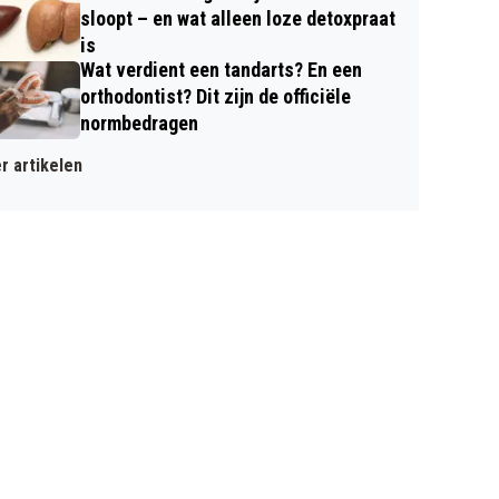
sloopt – en wat alleen loze detoxpraat
is
Wat verdient een tandarts? En een
orthodontist? Dit zijn de officiële
normbedragen
r artikelen