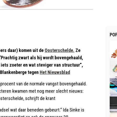
POP
sers daar) komen uit de
Oosterschelde.
Ze
 “Prachtig zwart als hij wordt bovengehaald,
ets zoeter en wat steviger van structuur”,
n Blankenberge tegen
Het Nieuwsblad
5 procent van de normale vangst bovengehaald.
ecteren kwamen met nog meer slecht nieuws:
sterschelde, schrijft de krant
adsel wat daar beneden gebeurt.” Ida Sinke is