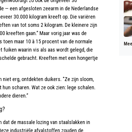
tegenwoordigt zo ook de ongeveer 30
de — een afgesloten zeearm in de Nederlandse
eveer 30.000 kilogram kreeft op. Die variëren
eften van tot soms 2 kilogram. De kleinere zijn
000 kreeften gaan.” Maar vorig jaar was de
 is toen maar 10 à 15 procent van de normale
Mee
 fuiken waarin vis als aas wordt gelegd, die
chelde gebracht. Kreeften met een hongertje
n niet erg, ontdekten duikers. "Ze zijn sloom,
t hun scharen. Wat ze ook zien: lege schalen.
ndere dieren.”
ng?
dat de massale lozing van staalslakken in
Deze industriële afvalstoffen zouden de