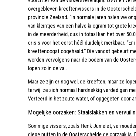
voorzitter van de vissersvereniging OVW en ver
overgebleven kreeftenvissers in de Oosterschel
provincie Zeeland. “In normale jaren halen we ong
van kleintjes van een halve kilogram tot grote kre
in de meerderheid, dus in totaal kan het over 50.
crisis voor het eerst héél duidelijk merkbaar. “Er
kreeftenoogst opgehaald.” Die vangst gebeurt met
worden vervolgens naar de bodem van de Oosters
lopen zo in de val.
Maar ze zijn er nog wel, de kreeften, maar ze lope
terwijl ze zich normaal hardnekkig verdedigen me
Verteerd in het zoute water, of opgegeten door a
Mogelijke oorzaken: Staalslakken en vervuili
Sommige vissers, zoals Henk Jumelet, vermoeden 
diepe putten in de Oosterschelde de oorzaak is. 