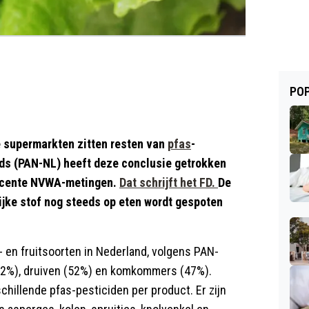
POP
se supermarkten zitten resten van
pfas
-
nds (PAN-NL) heeft deze conclusie getrokken
recente NVWA-metingen.
Dat schrijft het FD.
De
ijke stof nog steeds op eten wordt gespoten
- en fruitsoorten in Nederland, volgens PAN-
(62%), druiven (52%) en komkommers (47%).
chillende pfas-pesticiden per product. Er zijn