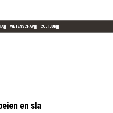
IA
WETENSCHAP
CULTUUR
▼
▼
▼
beien en sla