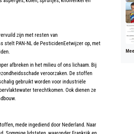
s asperges, kolen, spruitjes, knolvenkel en
ervuild zijn met resten van
s stelt PAN-NL de PesticidenEetwijzer op, met
Mee
iden.
per afbreken in het milieu of ons lichaam. Bij
 gezondheidsschade veroorzaken. De stoffen
tschalig gebruikt worden voor industriële
ppervlaktewater terechtkomen. Ook dienen ze
andbouw.
toffen, mede ingediend door Nederland. Naar
d. Sommige lidstaten, waaronder Frankrijk en