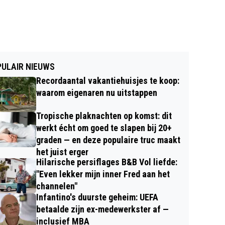
ULAIR NIEUWS
Recordaantal vakantiehuisjes te koop:
waarom eigenaren nu uitstappen
Tropische plaknachten op komst: dit
werkt écht om goed te slapen bij 20+
graden — en deze populaire truc maakt
het juist erger
Hilarische persiflages B&B Vol liefde:
"Even lekker mijn inner Fred aan het
channelen"
Infantino's duurste geheim: UEFA
betaalde zijn ex-medewerkster af —
inclusief MBA