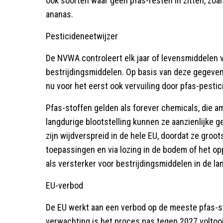
ook soorten waar geen pfas-resten in zitten, zoal
ananas.
Pesticideneetwijzer
De NVWA controleert elk jaar of levensmiddelen v
bestrijdingsmiddelen. Op basis van deze gegeven
nu voor het eerst ook vervuiling door pfas-pestic
Pfas-stoffen gelden als forever chemicals, die am
langdurige blootstelling kunnen ze aanzienlijke
zijn wijdverspreid in de hele EU, doordat ze groo
toepassingen en via lozing in de bodem of het o
als versterker voor bestrijdingsmiddelen in de l
EU-verbod
De EU werkt aan een verbod op de meeste pfas-s
verwachting is het proces pas tegen 2027 voltooi