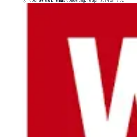
door
Gerard Driehuis
donderdag, 10 april 2014 om 8:52