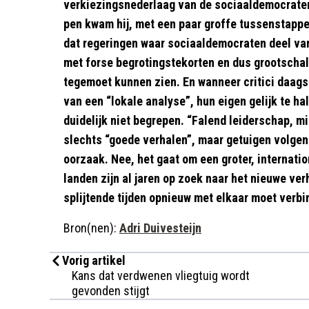
verkiezingsnederlaag van de sociaaldemocraten
pen kwam hij, met een paar groffe tussenstappen
dat regeringen waar sociaaldemocraten deel va
met forse begrotingstekorten en dus grootscha
tegemoet kunnen zien. En wanneer critici daags
van een “lokale analyse”, hun eigen gelijk te h
duidelijk niet begrepen. “Falend leiderschap, 
slechts “goede verhalen”, maar getuigen volgens
oorzaak. Nee, het gaat om een groter, internatio
landen zijn al jaren op zoek naar het nieuwe ve
splijtende tijden opnieuw met elkaar moet verbi
Bron(nen):
Adri Duivesteijn
Vorig artikel
Kans dat verdwenen vliegtuig wordt
gevonden stijgt