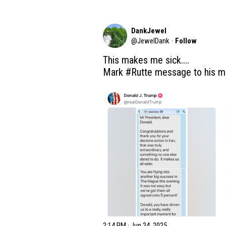
DankJewel
@
JewelDank
·
Follow
This makes me sick....

Mark 
#Rutte
 message to his mas
2:14 PM · Jun 24, 2025