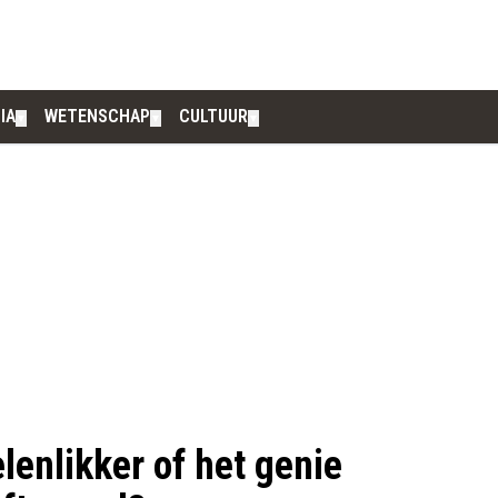
IA
WETENSCHAP
CULTUUR
▼
▼
▼
lenlikker of het genie