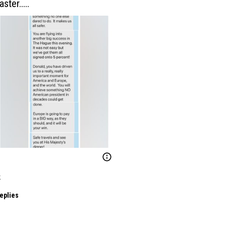
ter.....
k
eplies