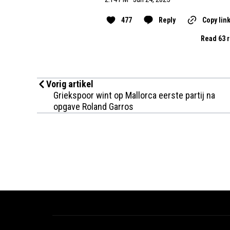
477
Reply
Copy lin
Read 63 r
Vorig artikel
Griekspoor wint op Mallorca eerste partij na
opgave Roland Garros